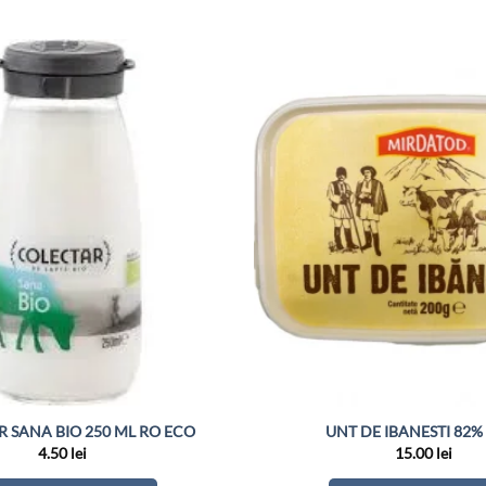
 SANA BIO 250 ML RO ECO
UNT DE IBANESTI 82%
4.50
lei
15.00
lei