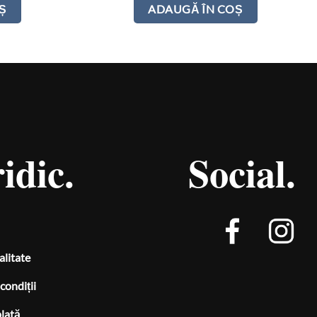
Ș
ADAUGĂ ÎN COȘ
idic.
Social.
alitate
condiții
plată