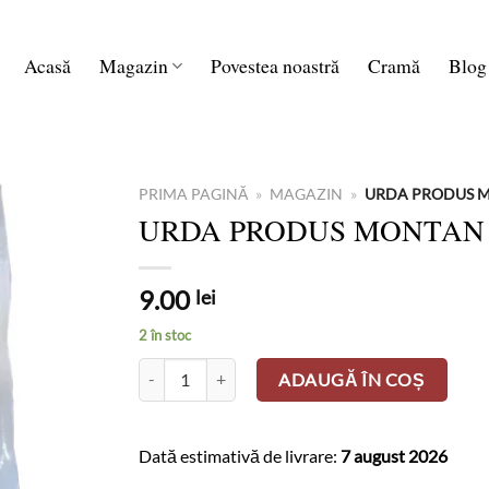
Acasă
Magazin
Povestea noastră
Cramă
Blog
PRIMA PAGINĂ
»
MAGAZIN
»
URDA PRODUS 
URDA PRODUS MONTAN 
9.00
lei
2 în stoc
Cantitate URDA PRODUS MONTAN 400G
ADAUGĂ ÎN COȘ
Dată estimativă de livrare:
7 august 2026