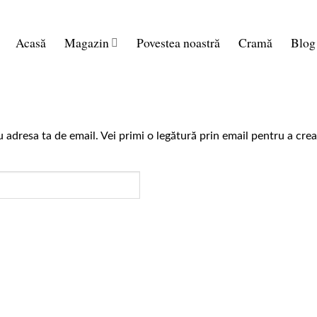
Acasă
Magazin
Povestea noastră
Cramă
Blog
u adresa ta de email. Vei primi o legătură prin email pentru a cre