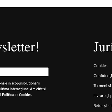
sletter!
Jur
Cookies
Confidenți
nale în scopul soluționării
Termeni și 
ltima interacțiune. Am citit și
i
Politica de Cookies
.
Livrare și 
Retur și s