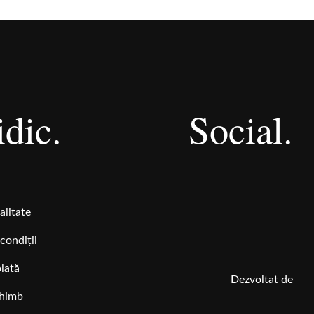
idic.
Social.
alitate
condiții
plată
Dezvoltat de
chimb