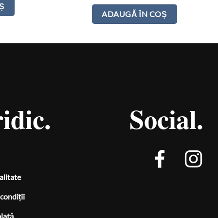
Ș
ADAUGĂ ÎN COȘ
idic.
Social.
alitate
condiții
plată