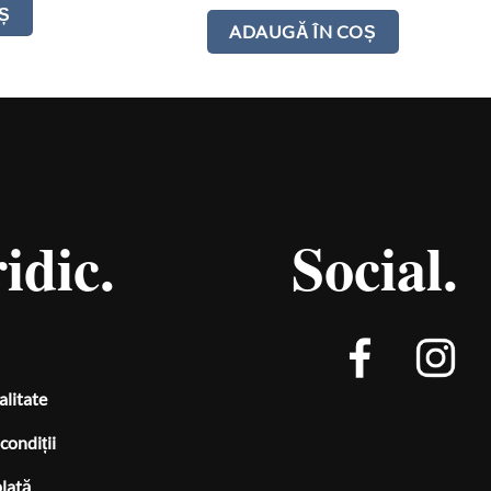
Ș
ADAUGĂ ÎN COȘ
idic.
Social.
alitate
condiții
plată