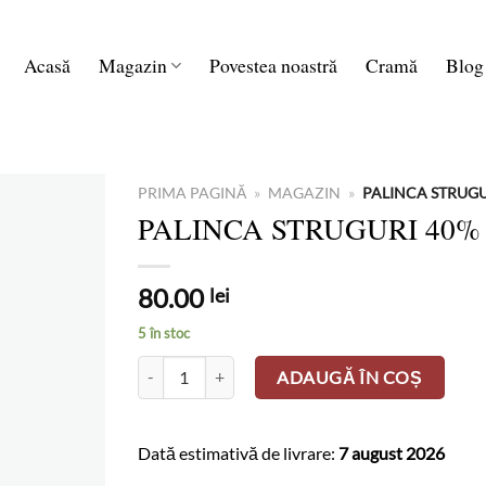
Acasă
Magazin
Povestea noastră
Cramă
Blog
PRIMA PAGINĂ
»
MAGAZIN
»
PALINCA STRUGU
PALINCA STRUGURI 40% 
80.00
lei
5 în stoc
Cantitate PALINCA STRUGURI 40% 0.5L BODEL
ADAUGĂ ÎN COȘ
Dată estimativă de livrare:
7 august 2026