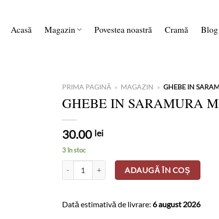
Acasă
Magazin
Povestea noastră
Cramă
Blog
PRIMA PAGINĂ
»
MAGAZIN
»
GHEBE IN SARA
GHEBE IN SARAMURA 
30.00
lei
3 în stoc
Cantitate GHEBE IN SARAMURA MD
ADAUGĂ ÎN COȘ
Dată estimativă de livrare:
6 august 2026