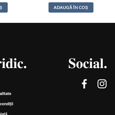
Ș
ADAUGĂ ÎN COȘ
idic.
Social.
alitate
condiții
plată