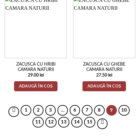
ZACUSCA CU HRIBI
ZACUSCA CU GHEBE
CAMARA NATURII
CAMARA NATURII
29.00
lei
27.50
lei
ADAUGĂ ÎN COȘ
ADAUGĂ ÎN COȘ
1
2
3
…
6
7
8
9
10
11
12
13
14
15